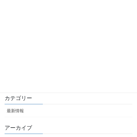
りあスマホ配車”が採択されました。
2018年5月16日
経済産業省の平成２９年度補正サービス等生産性向上IT導入支援
事業者に採択されました。
2018年4月17日
役員変更のお知らせ
2018年2月8日
株式会社ＫＥＩＮＳとの業務資本提携につきまして
2017年7月24日
カテゴリー
最新情報
アーカイブ