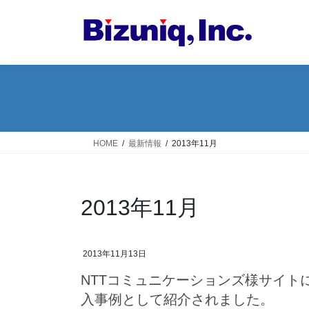
コ
ナ
ン
ビ
テ
ゲ
ン
ー
ツ
シ
へ
ョ
ス
ン
キ
に
ッ
移
HOME
最新情報
2013年11月
プ
動
2013年11月
2013年11月13日
NTTコミュニケーションズ様サイト
入事例として紹介されました。