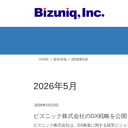
コ
ナ
ン
ビ
テ
ゲ
ン
ー
ツ
シ
へ
ョ
ス
ン
キ
に
ッ
移
HOME
最新情報
2026年5月
プ
動
2026年5月
2026年5月15日
ビズニック株式会社のDX戦略を公開
ビズニック株式会社は、DX推進に関する経営ビジョ