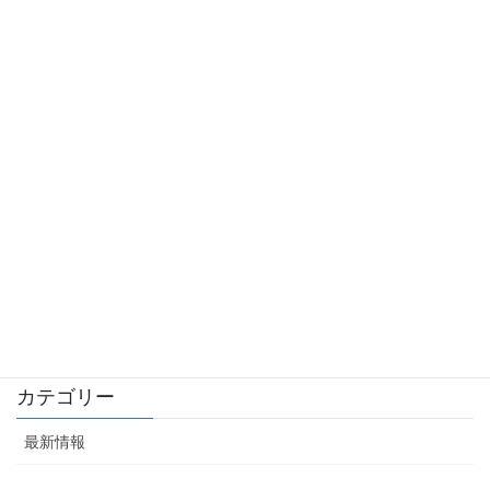
平成29年度補正サービス等生産性向上IT導入支援ITツールに”もび
りあスマホ配車”が採択されました。
2018年5月16日
経済産業省の平成２９年度補正サービス等生産性向上IT導入支援
事業者に採択されました。
2018年4月17日
役員変更のお知らせ
2018年2月8日
株式会社ＫＥＩＮＳとの業務資本提携につきまして
2017年7月24日
カテゴリー
最新情報