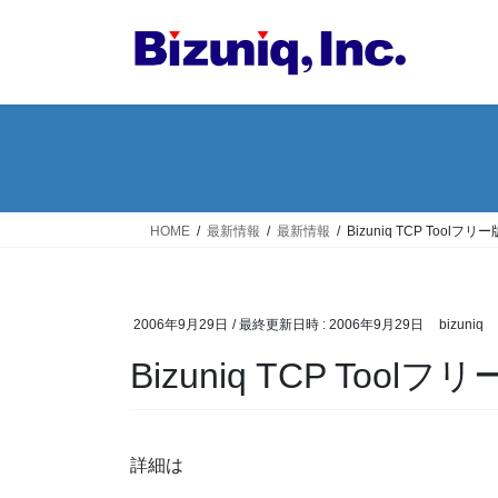
コ
ナ
ン
ビ
テ
ゲ
ン
ー
ツ
シ
へ
ョ
ス
ン
キ
に
ッ
移
HOME
最新情報
最新情報
Bizuniq TCP Tool
プ
動
2006年9月29日
/ 最終更新日時 :
2006年9月29日
bizuniq
Bizuniq TCP Too
詳細は